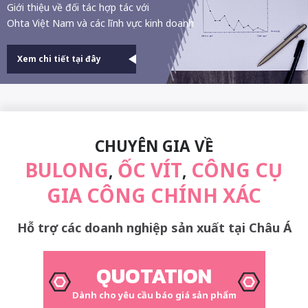
Giới thiệu về đối tác hợp tác với
Ohta Việt Nam và các lĩnh vực kinh doanh
Xem chi tiết tại đây
CHUYÊN GIA VỀ
BULONG
ỐC VÍT
CÔNG CỤ
,
,
GIA CÔNG CHÍNH XÁC
Hỗ trợ các doanh nghiệp sản xuất tại Châu Á
QUOTATION
Dành cho yêu cầu báo giá sản phẩm