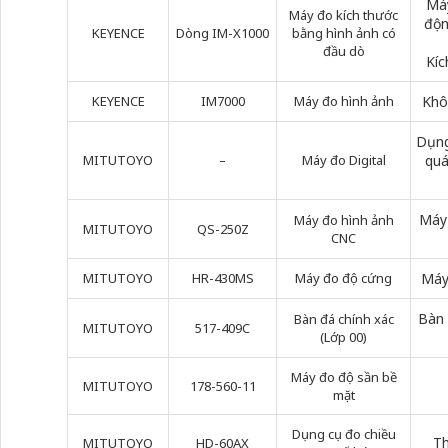
Máy
Máy đo kích thước
độn
KEYENCE
Dòng IM-X1000
bằng hình ảnh có
đầu dò
Kíc
KEYENCE
IM7000
Máy đo hình ảnh
Khô
Dụng
MITUTOYO
–
Máy đo Digital
quá
Máy 
Máy đo hình ảnh
MITUTOYO
QS-250Z
CNC
MITUTOYO
HR-430MS
Máy đo độ cứng
Máy
Bàn 
Bàn đá chính xác
MITUTOYO
517-409C
(Lớp 00)
Máy đo độ sần bề
MITUTOYO
178-560-11
mặt
Dụng cụ đo chiều
Th
MITUTOYO
HD-60AX