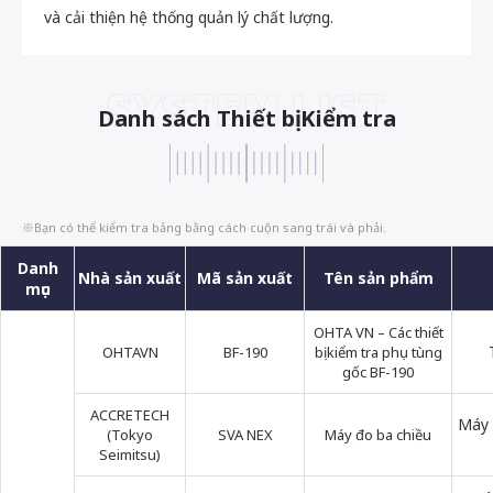
và cải thiện hệ thống quản lý chất lượng.
SYSTEM LIST
Danh sách Thiết bị Kiểm tra
※Bạn có thể kiểm tra bảng bằng cách cuộn sang trái và phải.
Danh
Nhà sản xuất
Mã sản xuất
Tên sản phẩm
mục
OHTA VN – Các thiết
OHTAVN
BF-190
bị kiểm tra phụ tùng
gốc BF-190
ACCRETECH
Máy 
(Tokyo
SVA NEX
Máy đo ba chiều
Seimitsu)