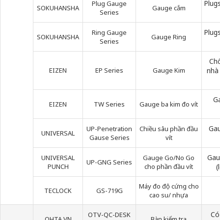
Plug
Plug Gauge
SOKUHANSHA
Gauge cắm
Series
Plug
Ring Gauge
SOKUHANSHA
Gauge Ring
Series
Chố
EIZEN
EP Series
Gauge Kim
nhà
Ga
EIZEN
TW Series
Gauge ba kim đo vít
Gau
UP-Penetration
Chiều sâu phần đầu
UNIVERSAL
Gause Series
vít
Gau
UNIVERSAL
Gauge Go/No Go
UP-GNG Series
PUNCH
cho phần đầu vít
(
Máy đo độ cứng cho
TECLOCK
GS-719G
cao su/ nhựa
Có
OTV-QC-DESK
OHTA VN
Bàn kiểm tra