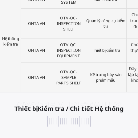
SYSTEM
Chú
OTV-QC-
tron
Quản lý công cụ kiểm
OHTA VN
INSPECTION
tra
đư
SHELF
Hệ thống
kiểm tra
Chú
OTV-QC-
OHTA VN
INSPECTION
Thiết bị kiểm tra
thự
EQUIPMENT
Đây 
OTV-QC-
lặp l
Kệ trưng bày sản
OHTA VN
SAMPLE
phẩm mẫu
kho
PARTS SHELF
SYSTEM DETAILS
Thiết bị Kiểm tra / Chi tiết Hệ thống