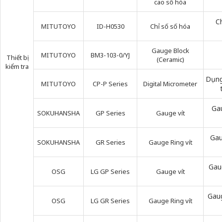
cao số hóa
Ch
MITUTOYO
ID-H0530
Chỉ số số hóa
Gauge Block
MITUTOYO
BM3-103-0/YJ
Thiết bị
(Ceramic)
kiểm tra
Dụng
MITUTOYO
CP-P Series
Digital Micrometer
Gau
SOKUHANSHA
GP Series
Gauge vít
Gau
SOKUHANSHA
GR Series
Gauge Ring vít
Gau
OSG
LG GP Series
Gauge vít
Gaug
OSG
LG GR Series
Gauge Ring vít