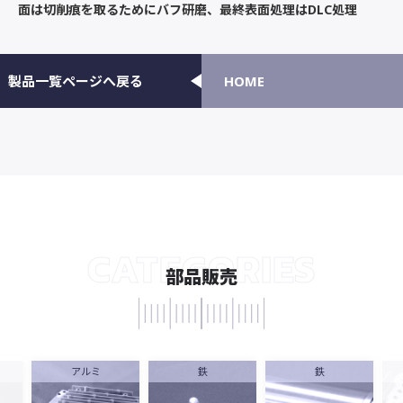
面は切削痕を取るためにバフ研磨、最終表面処理はDLC処理
製品一覧ページへ戻る
HOME
CATEGORIES
部品販売
アルミ
鉄
鉄