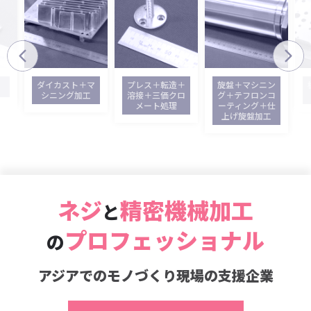
ダイカスト＋マ
プレス＋転造＋
旋盤＋マシニン
シニング加工
溶接＋三価クロ
グ＋テフロンコ
メート処理
ーティング＋仕
上げ旋盤加工
ネジ
精密機械加工
と
プロフェッショナル
の
アジアでのモノづくり現場の支援企業