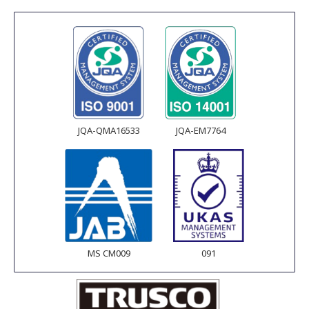
JQA-QMA16533
JQA-EM7764
MS CM009
091