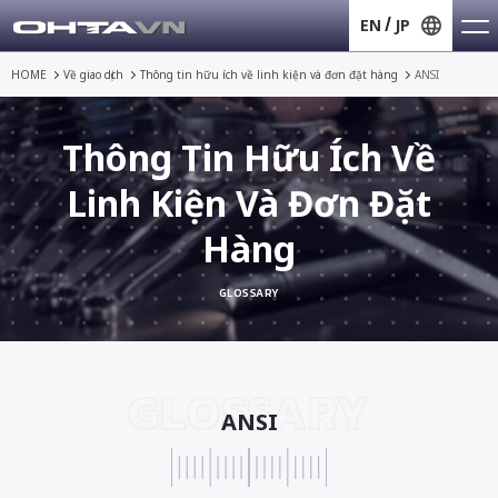
EN
JP
HOME
Về giao dịch
Thông tin hữu ích về
linh kiện và đơn đặt hàng
ANSI
Thông Tin Hữu Ích Về
Linh Kiện Và Đơn Đặt
Hàng
GLOSSARY
GLOSSARY
ANSI