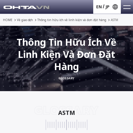
EN
JP
HOME
Về giao dịch
Thông tin hữu ích về
linh kiện và đơn đặt hàng
ASTM
Thông Tin Hữu Ích Về
Linh Kiện Và Đơn Đặt
Hàng
GLOSSARY
GLOSSARY
ASTM