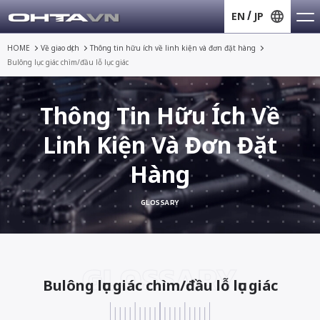
EN
JP
HOME
Về giao dịch
Thông tin hữu ích về
linh kiện và đơn đặt hàng
Bulông lục giác chìm/đầu lỗ lục giác
Thông Tin Hữu Ích Về
Linh Kiện Và Đơn Đặt
Hàng
GLOSSARY
GLOSSARY
Bulông lục giác chìm/đầu lỗ lục giác