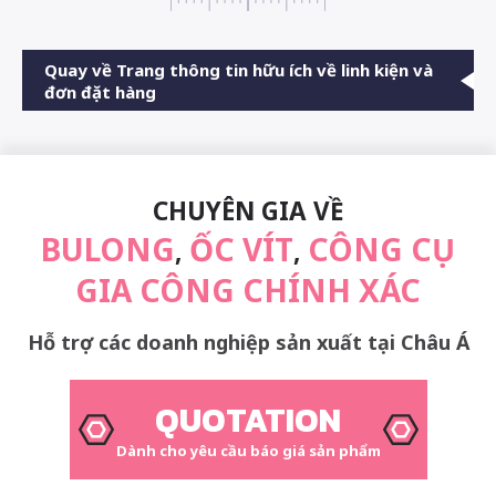
Quay về Trang thông tin hữu ích về linh kiện và
đơn đặt hàng
CHUYÊN GIA VỀ
BULONG
ỐC VÍT
CÔNG CỤ
,
,
GIA CÔNG CHÍNH XÁC
Hỗ trợ các doanh nghiệp sản xuất tại Châu Á
QUOTATION
Dành cho yêu cầu báo giá sản phẩm