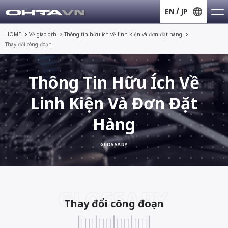
EN
JP
HOME
Về giao dịch
Thông tin hữu ích về
linh kiện và đơn đặt hàng
Thay đổi công đoạn
Thông Tin Hữu Ích Về
Linh Kiện Và Đơn Đặt
Hàng
GLOSSARY
GLOSSARY
Thay đổi công đoạn