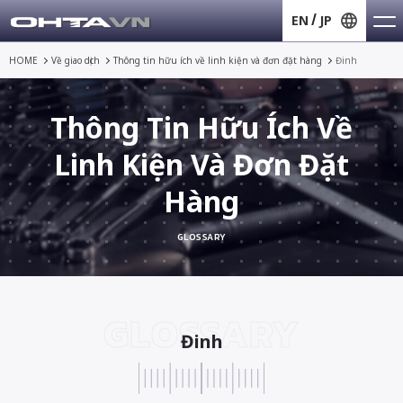
EN
JP
HOME
Về giao dịch
Thông tin hữu ích về
linh kiện và đơn đặt hàng
Đinh
Thông Tin Hữu Ích Về
Linh Kiện Và Đơn Đặt
Hàng
GLOSSARY
GLOSSARY
Đinh