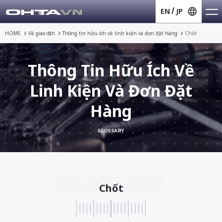
EN
JP
HOME
Về giao dịch
Thông tin hữu ích về
linh kiện và đơn đặt hàng
Chốt
Thông Tin Hữu Ích Về
Linh Kiện Và Đơn Đặt
Hàng
GLOSSARY
GLOSSARY
Chốt