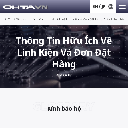
EN
JP
HOME
Về giao dịch
Thông tin hữu ích về
linh kiện và đơn đặt hàng
Kính bảo hộ
Thông Tin Hữu Ích Về
Linh Kiện Và Đơn Đặt
Hàng
GLOSSARY
GLOSSARY
Kính bảo hộ