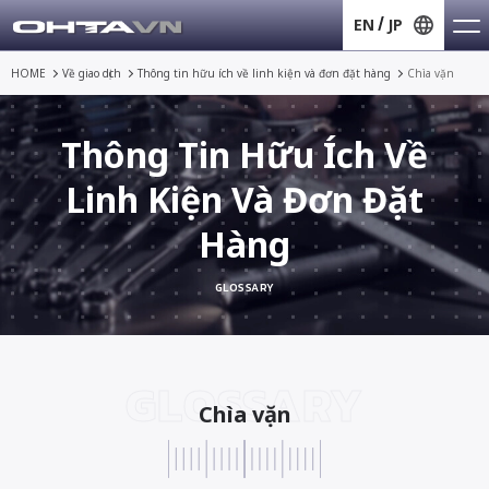
EN
JP
HOME
Về giao dịch
Thông tin hữu ích về
linh kiện và đơn đặt hàng
Chìa vặn
Thông Tin Hữu Ích Về
Linh Kiện Và Đơn Đặt
Hàng
GLOSSARY
GLOSSARY
Chìa vặn