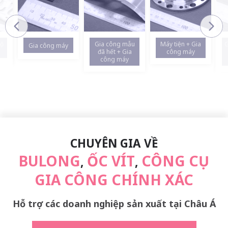
Gia công mẫu
Máy tiện + Gia
Gia 
Gia công máy
đã hết + Gia
công máy
Ni
công máy
đ
CHUYÊN GIA VỀ
BULONG
ỐC VÍT
CÔNG CỤ
,
,
GIA CÔNG CHÍNH XÁC
Hỗ trợ các doanh nghiệp sản xuất tại Châu Á