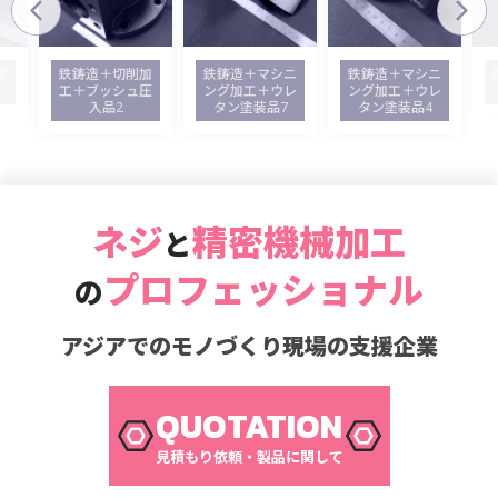
タ
鉄鋳造＋切削加
鉄鋳造＋マシニ
鉄鋳造＋マシニ
工＋ブッシュ圧
ング加工＋ウレ
ング加工＋ウレ
入品2
タン塗装品7
タン塗装品4
ネジ
精密機械加工
と
プロフェッショナル
の
アジアでのモノづくり現場の支援企業
QUOTATION
見積もり依頼・製品に関して