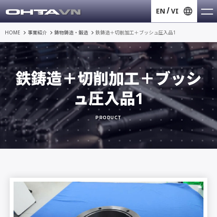
EN
VI
HOME
事業紹介
鋳物鋳造・鍛造
鉄鋳造＋切削加工＋ブッシュ圧入品1
鉄鋳造＋切削加工＋ブッシ
ュ圧入品1
PRODUCT