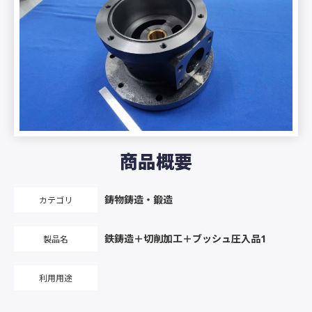
商品概要
鋳物鋳造・鍛造
カテゴリ
鉄鋳造＋切削加工＋ブッシュ圧入品1
製品名
利用用途