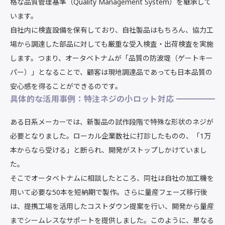
格な品質管理基準（Quality Management System）を継承して
います。
自社内に検査設備を保有しており、自社製品はもちろん、協力工
場から調達した部品に対しても厳重な受入検査・出荷検査を実施
します。つまり、オータベトナムが「品質の防波堤（ゲートキー
パー）」となることで、顧客は現地調達品であっても日本品質の
安心感を得ることができるのです。
具体的な活用事例：特注ネジの小ロット対応
ある日系メーカーでは、新製品の試作段階で特殊な形状のネジが
必要となりました。ローカル企業数社に打診したものの、「1万
本からなら受ける」と断られ、開発がストップしかけていまし
た。
そこでオータベトナムに相談したところ、同社は自社の加工機を
用いて必要な50本を短納期で製作。さらに量産フェーズ移行後
は、提携工場を活用したコストダウン提案を行い、開発から量産
までシームレスなサポートを提供しました。このように、単なる