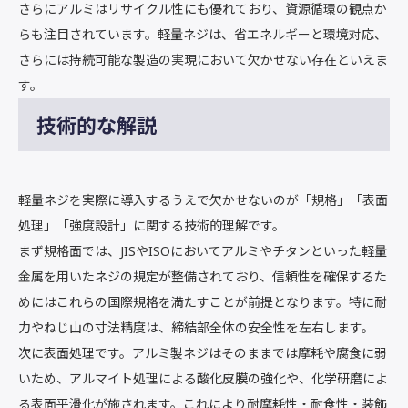
さらにアルミはリサイクル性にも優れており、資源循環の観点か
らも注目されています。軽量ネジは、省エネルギーと環境対応、
さらには持続可能な製造の実現において欠かせない存在といえま
す。
技術的な解説
軽量ネジを実際に導入するうえで欠かせないのが「規格」「表面
処理」「強度設計」に関する技術的理解です。
まず規格面では、JISやISOにおいてアルミやチタンといった軽量
金属を用いたネジの規定が整備されており、信頼性を確保するた
めにはこれらの国際規格を満たすことが前提となります。特に耐
力やねじ山の寸法精度は、締結部全体の安全性を左右します。
次に表面処理です。アルミ製ネジはそのままでは摩耗や腐食に弱
いため、アルマイト処理による酸化皮膜の強化や、化学研磨によ
る表面平滑化が施されます。これにより耐摩耗性・耐食性・装飾