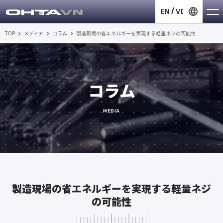
EN
VI
TOP
メディア
コラム
製造現場の省エネルギーを実現する軽量ネジの可能性
コラム
MEDIA
COLUMN
製造現場の省エネルギーを実現する軽量ネジ
の可能性