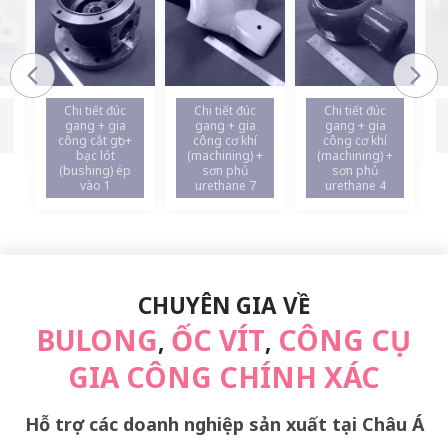
Chi tiết đúc
Chi tiết đúc
Chi tiết đúc
gang + gia
gang + gia
gang + gia
công cắt gọt +
công cơ khí
công cơ khí
p
bạc lót
(machining) +
(machining) +
(bushing) ép
sơn phủ
sơn phủ
vào 1
urethane 7
urethane 4
CHUYÊN GIA VỀ
BULONG
ỐC VÍT
CÔNG CỤ
,
,
GIA CÔNG CHÍNH XÁC
Hỗ trợ các doanh nghiệp sản xuất tại Châu Á