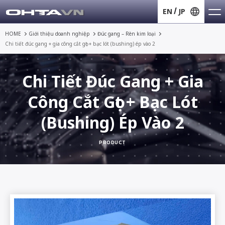
EN
JP
HOME
Giới thiệu doanh nghiệp
Đúc gang – Rèn kim loại
Chi tiết đúc gang + gia công cắt gọt + bạc lót (bushing) ép vào 2
Chi Tiết Đúc Gang + Gia
Công Cắt Gọt + Bạc Lót
(bushing) Ép Vào 2
PRODUCT