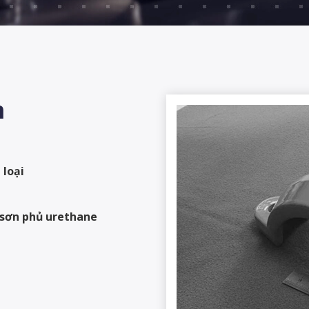
m
 loại
+ sơn phủ urethane