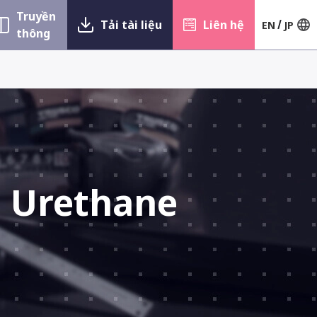
Truyền
Tải tài liệu
Liên hệ
EN
JP
thông
ủ Urethane