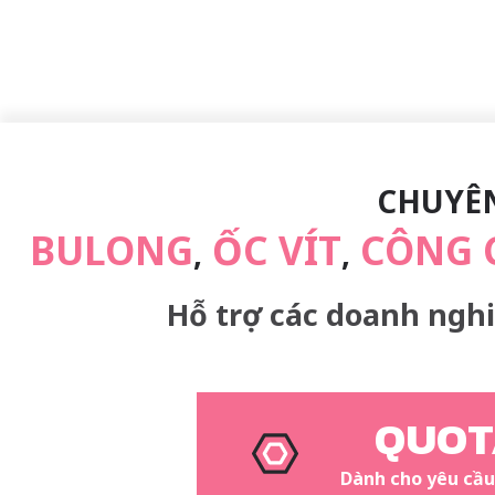
CHUYÊN
BULONG
ỐC VÍT
CÔNG C
,
,
Hỗ trợ các doanh nghi
QUOT
Dành cho yêu cầu