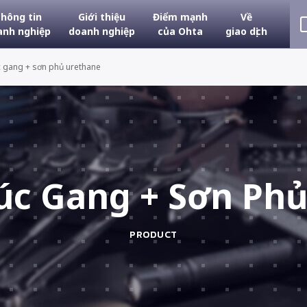
hông tin
Giới thiệu
Điểm mạnh
Về
anh nghiệp
doanh nghiệp
của Ohta
giao dịch
úc gang + sơn phủ urethane
Đúc Gang + Sơn Ph
PRODUCT