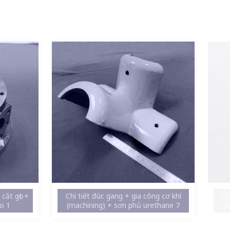
cắt gọt +
Chi tiết đúc gang + gia công cơ khí
Ch
ào 1
(machining) + sơn phủ urethane 7
(m