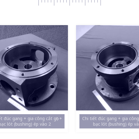
ết đúc gang + gia công cắt gọt +
Chi tiết đúc gang + gia công 
bạc lót (bushing) ép vào 2
bạc lót (bushing) ép v