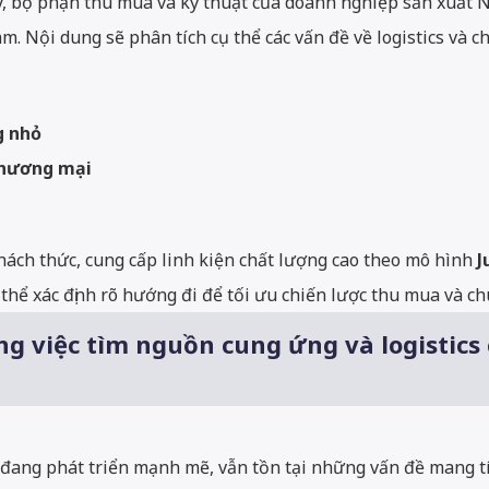
 lý, bộ phận thu mua và kỹ thuật của doanh nghiệp sản xuấ
am. Nội dung sẽ phân tích cụ thể các vấn đề về logistics và 
g nhỏ
thương mại
hách thức, cung cấp linh kiện chất lượng cao theo mô hình
J
thể xác định rõ hướng đi để tối ưu chiến lược thu mua và ch
ng việc tìm nguồn cung ứng và logistics
 đang phát triển mạnh mẽ, vẫn tồn tại những vấn đề mang t