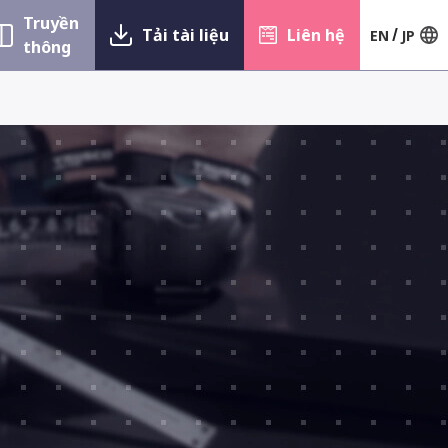
Truyền
Tải tài liệu
Liên hệ
EN
JP
thông