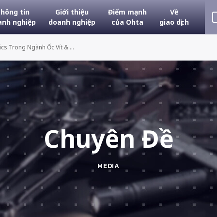
hông tin
Giới thiệu
Điểm mạnh
Về
anh nghiệp
doanh nghiệp
của Ohta
giao dịch
cs Trong Ngành Ốc Vít & ...
Chuyên Đề
MEDIA