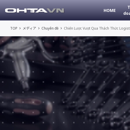
T
HOME
do
TOP
メディア
Chuyên đề
Chiến Lược Vượt Qua Thách Thức Logisti