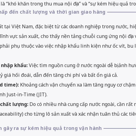
t là “khó khăn trong thu mua nội địa” và “sự kém hiệu quả tr
thấp đến chất lượng và thời gian giao hàng
ất tại Việt Nam, đặc biệt từ các doanh nghiệp trong nước, hi
ĩnh vực sản xuất, cho thấy nền tảng chuỗi cung ứng nội địa 
hải phụ thuộc vào việc nhập khẩu linh kiện như ốc vít, bu 
o nhập khẩu:
Việc tìm nguồn cung ở nước ngoài dễ bị ảnh hưở
 giá hối đoái, dẫn đến tăng chi phí và bất ổn giá cả.
d time):
Khoảng cách vận chuyển xa làm tăng nguy cơ chậm 
nh Just-in-Time (JIT).
 chất lượng:
Do có nhiều nhà cung cấp nước ngoài, cần rất
ceability) cho từng lô sản xuất và xác nhận tuân thủ các tiêu c
n gây ra sự kém hiệu quả trong vận hành