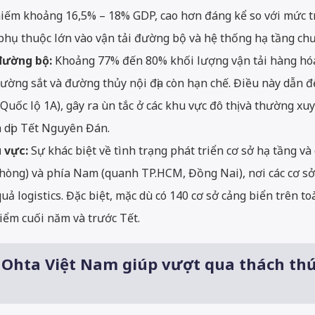
 chiếm khoảng 16,5% – 18% GDP, cao hơn đáng kể so với mức 
phụ thuộc lớn vào vận tải đường bộ và hệ thống hạ tầng ch
đường bộ:
Khoảng 77% đến 80% khối lượng vận tải hàng hóa 
đường sắt và đường thủy nội địa còn hạn chế. Điều này dẫn đ
ốc lộ 1A), gây ra ùn tắc ở các khu vực đô thị và thường xuy
à dịp Tết Nguyên Đán.
 vực:
Sự khác biệt về tình trạng phát triển cơ sở hạ tầng và
hòng) và phía Nam (quanh TP.HCM, Đồng Nai), nơi các cơ sở 
 logistics. Đặc biệt, mặc dù có 140 cơ sở cảng biển trên toà
điểm cuối năm và trước Tết.
 Ohta Việt Nam giúp vượt qua thách thứ