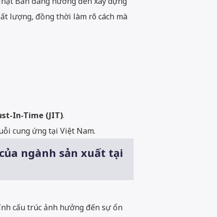
t Nhật Bản đang hướng đến xây dựng
chất lượng, đồng thời làm rõ cách mà
ust-In-Time (JIT)
.
uỗi cung ứng tại Việt Nam.
 của ngành sản xuất tại
ính cấu trúc ảnh hưởng đến sự ổn