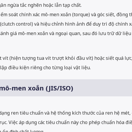
ăn ngừa tắc nghẽn hoặc lẫn tạp chất.
ểm soát chính xác mô-men xoắn (torque) và góc siết, đồng thờ
clutch control) và hiệu chỉnh hình ảnh để duy trì độ chính x
nh giá mô-men xoắn và ngoại quan, sau đó lưu trữ dữ liệu v
 vít (hiện tượng tua vít trượt khỏi đầu vít) hoặc siết quá lự
lập điều kiện riêng cho từng loại vật liệu.
 mô-men xoắn (JIS/ISO)
dạng ren tiêu chuẩn và hệ thống kích thước của ren hệ mét,
ục. Việc áp dụng các tiêu chuẩn này cho phép chuẩn hóa điều
 ổn định chất lượng.