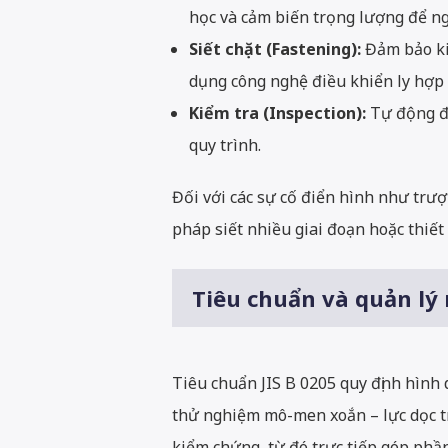
học và cảm biến trọng lượng để ng
Siết chặt (Fastening):
Đảm bảo ki
dụng công nghệ điều khiển ly hợp (
Kiểm tra (Inspection):
Tự động đá
quy trình.
Đối với các sự cố điển hình như trượt
pháp siết nhiều giai đoạn hoặc thiết 
Tiêu chuẩn và quản lý
Tiêu chuẩn JIS B 0205 quy định hình 
thử nghiệm mô-men xoắn – lực dọc tr
kiểm chứng, từ đó trực tiếp góp phần