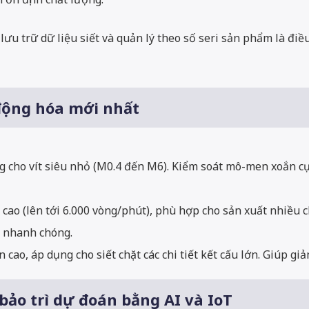
 lưu trữ dữ liệu siết và quản lý theo số seri sản phẩm là đ
ự động hóa mới nhất
cho vít siêu nhỏ (M0.4 đến M6). Kiểm soát mô-men xoắn cực 
ộ cao (lên tới 6.000 vòng/phút), phù hợp cho sản xuất nhiều 
n nhanh chóng.
ao, áp dụng cho siết chặt các chi tiết kết cấu lớn. Giúp giả
bảo trì dự đoán bằng AI và IoT