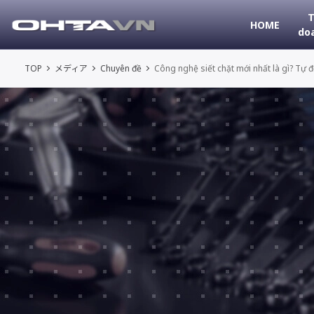
T
HOME
do
TOP
メディア
Chuyên đề
Công nghệ siết chặt mới nhất là gì? Tự đ