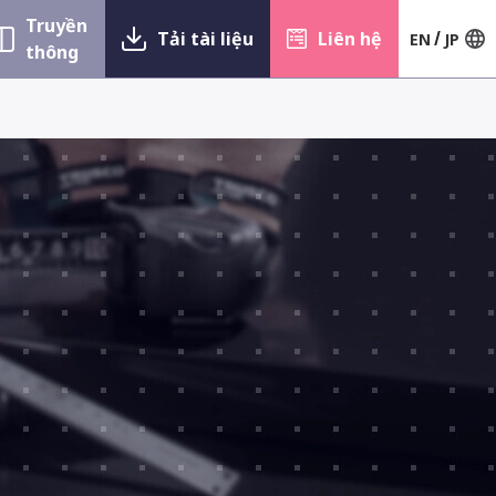
Truyền
Tải tài liệu
Liên hệ
EN
JP
thông