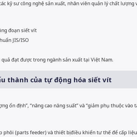
ho các kỹ sư công nghệ sản xuất, nhân viên quản lý chất lượ
ng đoạn siết vít
huẩn JIS/ISO
ệu quả đạt được trong ngành sản xuất tại Việt Nam.
ấu thành của tự động hóa siết vít
ợng ổn định”, “nâng cao năng suất” và “giảm phụ thuộc vào 
phôi (parts feeder) và thiết bị điều khiển tư thế để cấp liệ