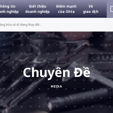
hông tin
Giới thiệu
Điểm mạnh
Về
anh nghiệp
doanh nghiệp
của Ohta
giao dịch
ộng hóa và AI đang thay đổi...
Chuyên Đề
MEDIA